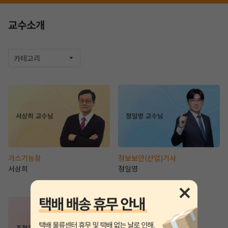
교수소개
카테고리
작성 시 수강일 3일 자동 연장!
실기 87% 적중 신화 
가스기능장
정보보안(산업)기사
서상희
정일영