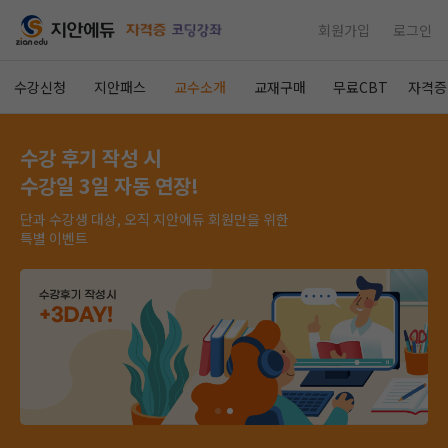
회원가입
로그인
수강신청
지안패스
교수소개
교재구매
무료CBT
자격증
수강 후기 작성 시
수강일 3일 자동 연장!
단과 수강생 대상, 오직 지안에듀 회원만을 위한
특별 이벤트