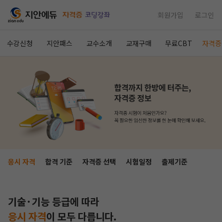
회원가입
로그인
수강신청
지안패스
교수소개
교재구매
무료CBT
자격증
응시 자격
합격 기준
자격증 선택
시험일정
출제기준
기술·기능 등급에 따라
응시 자격
이
모두 다릅니다.