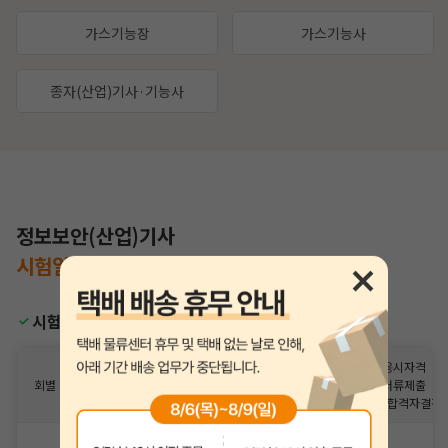
가스기능장
가스기능사
종자(산업)기사·기능사
정보보안(산업)기사
시험일정
을
한눈에 알아보세요.
시험일정
필기합격
응시자격
필기시험
회별
필기시험
(예정자)
서류제출
원서접수
발표
(필기합격자결정)