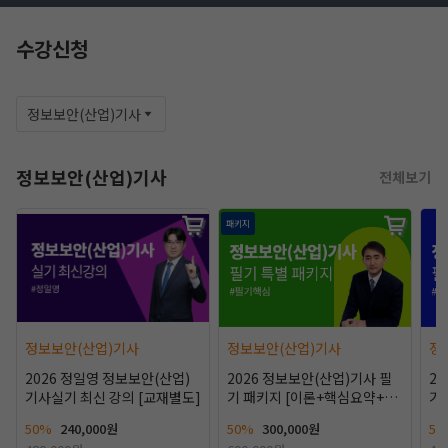
수강신청
정보보안(산업)기사
정보보안(산업)기사
전체보기
패키지
작성 시 수강일 3일 자동 연장!
실기 87% 적중 신화 
정보보안(산업)기사
정보보안(산업)기사
정
2026 정일영 정보보안(산업)
2026 정보보안(산업)기사 필
2
기사실기 최신 강의 [교재별도]
기 패키지 [이론+핵심요약+용
기
어+핵심기출400선]
+
50%
240,000원
50%
300,000원
50