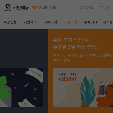
회원가입
로그인
수강신청
지안패스
교수소개
교재구매
무료CBT
자격증
수강 후기 작성 시
수강일 3일 자동 연장!
단과 수강생 대상, 오직 지안에듀 회원만을 위한
특별 이벤트