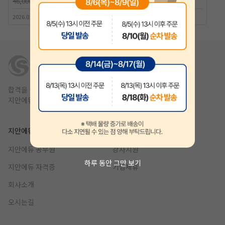
46,000원
50,000원
2026.01.30 출간 | 정일영 저자
2025.10.30 출간 | 조현준 저자
합격을 쉽고 빠르게,
지안에듀는 1년 안에 합격을 목표를 합니다.
지안에듀
제휴
지안에듀 공무원
강사지원
하루 동안 그만 보기
지안에듀 자격증
기업제휴
회사소개
오시는길